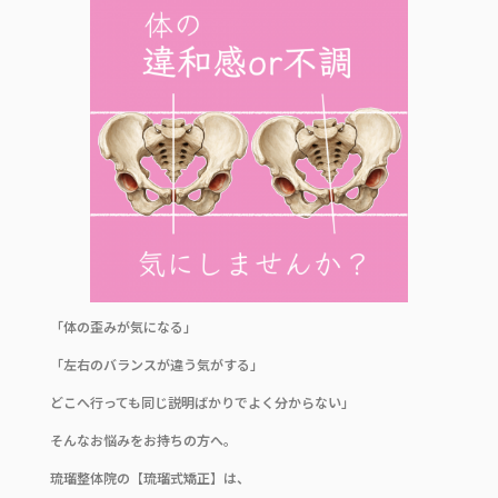
c
it
e
e
te
b
r
o
o
k
「体の歪みが気になる」
「左右のバランスが違う気がする」
どこへ行っても同じ説明ばかりでよく分からない」
そんなお悩みをお持ちの方へ。
琉瑠整体院の【琉瑠式矯正】は、