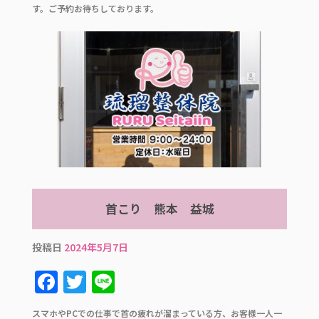
e
te
す。ご予約お待ちしております。
b
r
o
o
k
首こり 熊本 益城
投稿日
2024年5月7日
F
T
Li
a
w
n
スマホやPCでの仕事で首の疲れが溜まっている方、お客様一人一