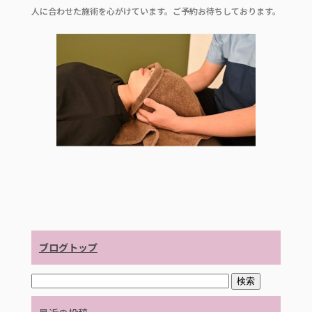
c
it
e
人に合わせた施術を心がけています。ご予約お待ちしております。
e
te
b
r
o
o
k
ブログトップ