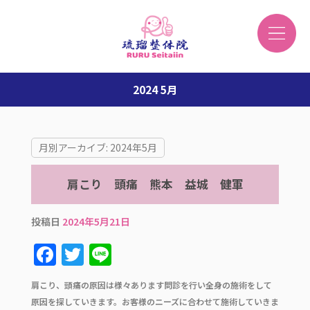
2024 5月
月別アーカイブ:
2024年5月
肩こり 頭痛 熊本 益城 健軍
投稿日
2024年5月21日
F
T
Li
a
w
n
肩こり、頭痛の原因は様々あります問診を行い全身の施術をして
c
it
e
原因を探していきます。お客様のニーズに合わせて施術していきま