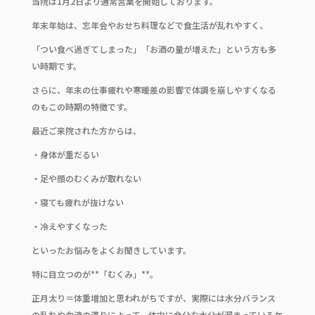
当院は1月2日より通常営業を開始しております。
e
te
年末年始は、忘年会やおせち料理などで食生活が乱れやすく、
b
r
「つい食べ過ぎてしまった」「お酒の量が増えた」という方も多
o
い時期です。
o
さらに、年末の仕事疲れや寒暖差の影響で体調を崩しやすくなる
k
のもこの時期の特徴です。
最近ご来院された方からは、
・身体が重だるい
・足や顔のむくみが取れない
・寝ても疲れが抜けない
・冷えやすくなった
といったお悩みをよくお聞きしています。
特に目立つのが**「むくみ」**。
正月太り＝体重増加と思われがちですが、実際には水分バランス
の乱れや血流の滞りによって、体内に余分な水分が溜まっているケ