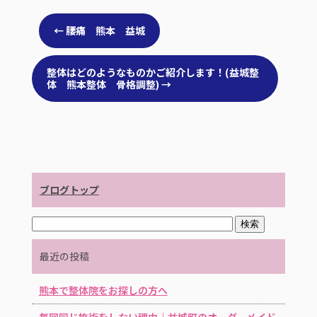
b
r
o
←
腰痛 熊本 益城
o
k
整体はどのようなものかご紹介します！(益城整
体 熊本整体 骨格調整)
→
ブログトップ
最近の投稿
熊本で整体院をお探しの方へ
毎回同じ施術をしない理由｜益城町のオーダーメイド