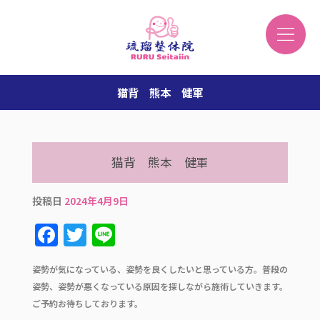
猫背 熊本 健軍
猫背 熊本 健軍
投稿日
2024年4月9日
F
T
Li
a
w
n
姿勢が気になっている、姿勢を良くしたいと思っている方。普段の
c
it
e
姿勢、姿勢が悪くなっている原因を探しながら施術していきます。
e
te
ご予約お待ちしております。