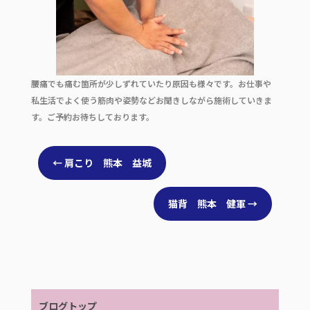
b
r
o
o
k
腰痛でも痛む箇所が少しずれていたり原因も様々です。お仕事や
私生活でよく使う筋肉や姿勢などお聞きしながら施術していきま
す。ご予約お待ちしております。
←
肩こり 熊本 益城
猫背 熊本 健軍
→
ブログトップ