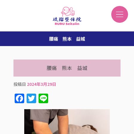
腰痛 熊本 益城
腰痛 熊本 益城
投稿日
2024年3月29日
F
T
Li
a
w
n
c
it
e
e
te