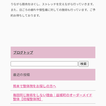
c
it
e
りながら筋肉をほぐし、ストレッチを交えながら行っていきます。
e
te
また、日ごろの疲れや慢性痛に対しての施術も行っています。ご予
b
r
約お待ちしております。
o
o
k
ブログトップ
最近の投稿
熊本で整体院をお探しの方へ
毎回同じ施術をしない理由｜益城町のオーダーメイド
整体【琉瑠整体院】