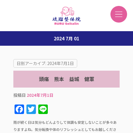
2024 7月 01
日別アーカイブ:
2024年7月1日
頭痛 熊本 益城 健軍
投稿日
2024年7月1日
F
T
Li
a
w
n
雨が続く日は気分もどんよりして体調も安定しないことが多々あ
c
it
e
りますよね。気分転換や体のリフレッシュとしてもお越しくださ