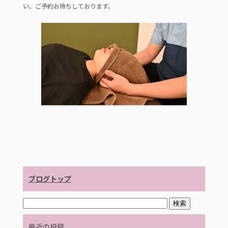
e
te
い。ご予約お待ちしております。
b
r
o
o
k
ブログトップ
最近の投稿