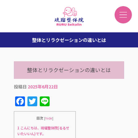
整体とリラクゼーションの違いとは
整体とリラクゼーションの違いとは
投稿日
2025年6月22日
F
T
Li
a
w
n
c
it
e
目次
[
hide
]
e
te
1
こんにちは、琉瑠整体院(るるせ
いたいいん)です。