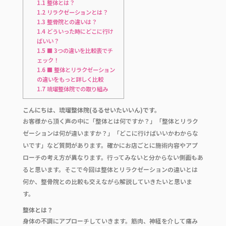
b
r
1.1
整体とは？
1.2
リラクゼーションとは？
o
1.3
整骨院との違いは？
o
1.4
どういった時にどこに行け
ばいい？
k
1.5
■ 3つの違いを比較表でチ
ェック！
1.6
■ 整体とリラクゼーション
の違いをもっと詳しく比較
1.7
琉瑠整体院での取り組み
こんにちは、琉瑠整体院(るるせいたいいん)です。
お客様から頂く声の中に「整体とは何ですか？」「整体とリラク
ゼーションは何が違いますか？」「どこに行けばいいかわからな
いです」など質問があります。確かにお店ごとに施術内容やアプ
ローチの考え方が異なります。行ってみないと分からない側面もあ
ると思います。そこで今回は整体とリラクゼーションの違いとは
何か、整骨院との比較も交えながら解説していきたいと思いま
す。
整体とは？
身体の不調にアプローチしていきます。筋肉、神経を介して痛み