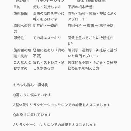
比較項目
リラクゼーション
整体（琉瑠整体院）
目的
癒し・気持ちよさ
不調の根本改善
施術範囲
表層の筋肉を中心に
骨格・筋膜・関節・神経に深く
軽くもみほぐす
アプローチ
原因への対
対症的・一時的
原因分析 → 改善 → 再発予防
応
即効性
その場はスッキリ
回数を重ねるごとに持続性が
UP
施術者の知
経験に差あり（資格
解剖学・運動学・神経系に基づ
識・技術
不要）
いた専門アプローチ
こんな人に
疲れ・ストレス・癒
慢性的な不調・ゆがみ・自律神
おすすめ
しを求める方
経の乱れを抱える方
もう少し詳しい具体例
Q肩こりに悩んでいます
A整体院やリラクゼーションサロンでの施術をオススメします
Q心身共に疲れています
Aリラクゼーションサロンでの施術をオススメします