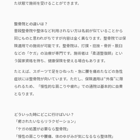
た状態で施術を受けることができます。
整骨院との違いは？
普段整骨院や整体など利用されない方は名前が似ていることから
同じものと思われがちですが内容は全く異なります。整骨院では保
険適用での施術が可能です。整骨院は、打撲・捻挫・骨折・脱臼
などの「ケガ」の治療が専門です。施術者は「柔道整復師」とい
う国家資格を持ち、健康保険を使える場合もあります。
たとえば、スポーツで足をひねった・急に腰を痛めたなどの急性
症状には整骨院が向いています。ただし、保険適用は“外傷”に限
られるため、「慢性的な肩こりや疲れ」での通院は基本的に自費
となります。
どういった時にどこに行けばいい？
「癒されたいならリラクゼーション」
「ケガの処置が必要なら整骨院」
「慢性の肩こりや腰痛、体のゆがみが気になるなら整体院」