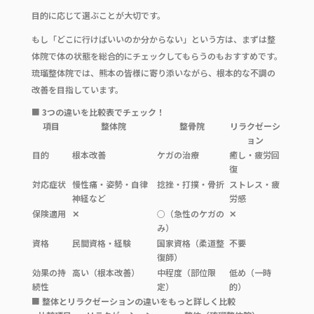
目的に応じて選ぶことが大切です。
もし「どこに行けばいいのか分からない」という方は、まずは整
体院で体の状態を総合的にチェックしてもらうのもおすすめです。
琉瑠整体院では、熊本の皆様に寄り添いながら、根本的な不調の
改善を目指しています。
■
3つの違いを比較表でチェック！
項目
整体院
整骨院
リラクゼーシ
ョン
目的
根本改善
ケガの治療
癒し・疲労回
復
対応症状
慢性痛・姿勢・自律
捻挫・打撲・骨折
ストレス・疲
神経など
労感
保険適用
✕
○（急性のケガの
✕
み）
資格
民間資格・経験
国家資格（柔道整
不要
復師）
効果の持
高い（根本改善）
中程度（部位限
低め（一時
続性
定）
的）
■
整体とリラクゼーションの違いをもっと詳しく比較